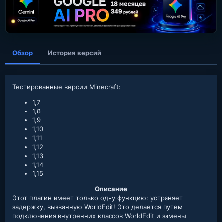
а
н
и
я
Обзор
История версий
Тестированные версии Minecraft:
1,7
1,8
1,9
1,10
1,11
1,12
1,13
1,14
1,15
Описание
Этот плагин имеет только одну функцию: устраняет
задержку, вызванную WorldEdit! Это делается путем
подключения внутренних классов WorldEdit и замены