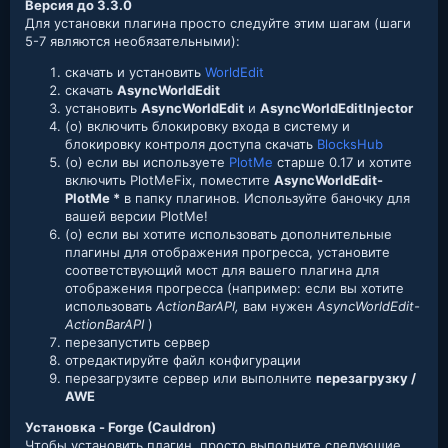
Версия до 3.3.0
Для установки плагина просто следуйте этим шагам (шаги
5-7 являются необязательными):
скачать и установить
WorldEdit
скачать
AsyncWorldEdit
установить
AsyncWorldEdit
и
AsyncWorldEditInjector
(o) включить блокировку входа в систему и
блокировку контроля доступа скачать
BlocksHub
(o) если вы используете
PlotMe
старше 0.17 и хотите
включить PlotMeFix, поместите
AsyncWorldEdit-
PlotMe *
в папку плагинов. Используйте баночку для
вашей версии PlotMe!
(o) если вы хотите использовать дополнительные
плагины для отображения прогресса, установите
соответствующий мост для вашего плагина для
отображения прогресса (например: если вы хотите
использовать
ActionBarAPI,
вам нужен
AsyncWorldEdit-
ActionBarAPI
)
перезапустить сервер
отредактируйте файл конфигурации
перезагрузите сервер или выполните
перезагрузку /
AWE
Установка - Forge (Cauldron)
Чтобы установить плагин, просто выполните следующие