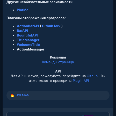
Другие необязательные зависимости:
PlotMe
Плагины отображения прогресса:
ActionBarAPI
(
Github fork
)
BarAPI
BountifulAPI
TitleManager
WelcomeTitle
ActionMessager
Команды
Команды страница
API
Для API и Maven, пожалуйста, перейдите на
Github
. Вы
также можете проверить:
Plugin API
HGLMAN
Р
е
а
к
ц