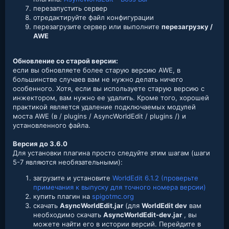
перезапустить сервер
отредактируйте файл конфигурации
перезагрузите сервер или выполните
перезагрузку /
AWE
Обновление со старой версии:
если вы обновляете более старую версию AWE, в
большинстве случаев вам не нужно делать ничего
особенного. Хотя, если вы используете старую версию с
инжектором, вам нужно ее удалить. Кроме того, хорошей
практикой является удаление подключаемых модулей
моста AWE (в / plugins / AsyncWorldEdit / plugins /) и
установленного файла.
Версия до 3.6.0
Для установки плагина просто следуйте этим шагам (шаги
5-7 являются необязательными):
загрузите и установите
WorldEdit 6.1.2 (проверьте
примечания к выпуску для точного номера версии)
купить плагин на
spigotmc.org
скачать
AsyncWorldEdit.jar
(для
WorldEdit dev
вам
необходимо скачать
AsyncWorldEdit-dev.jar
, вы
можете найти его в истории версий. Перейдите в