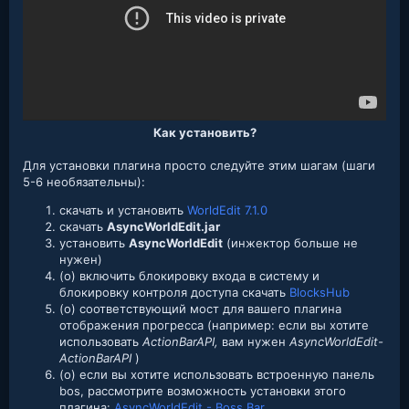
Как установить?
Для установки плагина просто следуйте этим шагам (шаги
5-6 необязательны):
скачать и установить
WorldEdit 7.1.0
скачать
AsyncWorldEdit.jar
установить
AsyncWorldEdit
(инжектор больше не
нужен)
(o) включить блокировку входа в систему и
блокировку контроля доступа скачать
BlocksHub
(o) соответствующий мост для вашего плагина
отображения прогресса (например: если вы хотите
использовать
ActionBarAPI,
вам нужен
AsyncWorldEdit-
ActionBarAPI
)
(o) если вы хотите использовать встроенную панель
bos, рассмотрите возможность установки этого
плагина:
AsyncWorldEdit - Boss Bar