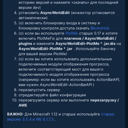
историю версий и нажмите «скачать» для последней
версии dev)
установить
AsyncWorldEdit
(инжектор установится
автоматически)
(o) включить блокировку входа в систему и
блокировку контроля доступа скачать
BlocksHub
(o) если вы используете
PlotMe
старше 0.17 и хотите
включить PlotMeFix для
плагинов / AsyncWorldEdit /
plugins
и измените
AsyncWorldEdit-PlotMe * .jar.dis
на
AsyncWorldEdit-PlotMe * .jar
. Используйте баночку
для вашей версии PlotMe!
(o) если вы хотите использовать дополнительные
подключаемые модули отображения прогресса,
включите соответствующий мост для вашего
подключаемого модуля отображения прогресса
(например: если вы хотите использовать
ActionBarAPI,
вам нужен
AsyncWorldEdit-ActionBarAPI
)
перезапустить сервер
отредактируйте файл конфигурации
перезагрузите сервер или выполните
перезагрузку /
AWE
ВАЖНО:
Для Minecraft 1.12 и старше используйте
старую
версию 3.5.4 и WE 6.1.7.3
.