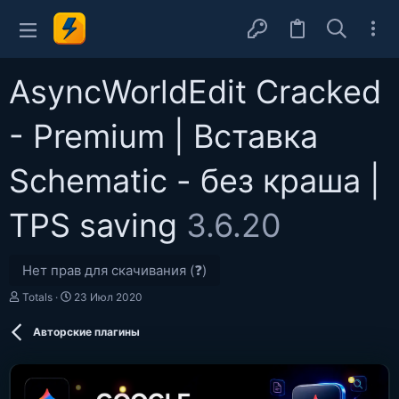
AsyncWorldEdit Cracked
- Premium | Вставка
Schematic - без краша |
TPS saving
3.6.20
Нет прав для скачивания (❓)
А
Д
Totals
23 Июл 2020
в
а
т
т
Авторские плагины
о
а
р
с
о
з
д