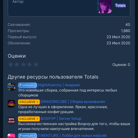
Автор
и
Totals
и
:
Скачивания
40
Просмотры
1,660
Первый выпуск
23 Июл 2020
Обновление
23 Июл 2020
Оценки
0
Оценок: 0
.
0
Другие ресурсы пользователя Totals
0
з
NightAnarchy | Анархия
в
Premium+
е
Это новейшая сборка, собранная под интересы любых
з
сборщиков
д
DRAGONCUBE | Сборка выживания
EXCLUSIVE ⚡
Одна из лучших в оформлении. Яркая, красочная,
проработанные конфигурации.
BOXPVP | Server Setup
EXCLUSIVE ⚡
Высококачественная настройка Boxpvp для того, чтобы ваши
игроки получили наилучшие впечатления.
TWENTURE | Лобби для новых версий
Premium+