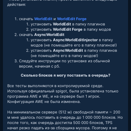
действия:
скачать
WorldEdit
и
WorldEdit Forge
установить
WorldEdit
в папку плагинов
установить
WorldEdit Forge
в папку модов
скачать
AsyncWorldEdit
установить
AsyncWorldEditInjector
в папку
модов (не помещайте его в папку плагинов!)
установить
AsyncWorldEdit
в папку плагинов
(не помещайте его в папку модов!)
Следуйте инструкции по установке из обычной
версии, начиная с p5.
Сколько блоков я могу поставить в очередь?
Все тесты выполняются в контролируемой среде.
Используя официальный spigot, была установлена только
программа AWE и WE, и на сервере был 1 игрок.
Конфигурация AWE не была изменена.
На минимальном сервере (512 м) свободной памяти ~ 200
м мне удалось поставить в очередь до 1 000 000 блоков. Но
после того, как очередь достигла 500 000 блоков, TPS
начал резко падать из-за сборщика мусора. Поэтому я не