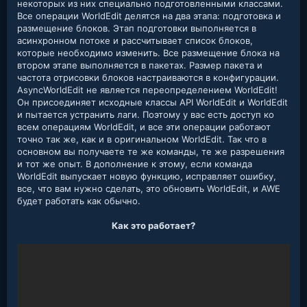
некоторых из них специально подготовленными классами.
Все операции WorldEdit делятся на два этапа: подготовка и
размещение блоков. Этап подготовки выполняется в
асинхронном потоке и рассчитывает список блоков,
которые необходимо изменить. Все размещение блока на
втором этапе выполняется в пакетах. Размер пакета и
частота отрисовки блоков настраиваются в конфигурации.
AsyncWorldEdit не является переопределением WorldEdit!
Он присоединяет исходные классы API WorldEdit и WorldEdit
и пытается устранить лаги. Поэтому у вас есть доступ ко
всем операциям WorldEdit, и все эти операции работают
точно так же, как и в оригинальном WorldEdit. Так что в
основном вы получаете те же команды, те же разрешения
и тот же опыт. В дополнение к этому, если команда
WorldEdit выпускает новую функцию, исправляет ошибку,
все, что вам нужно сделать, это обновить WorldEdit, и AWE
будет работать как обычно.
Как это работает?