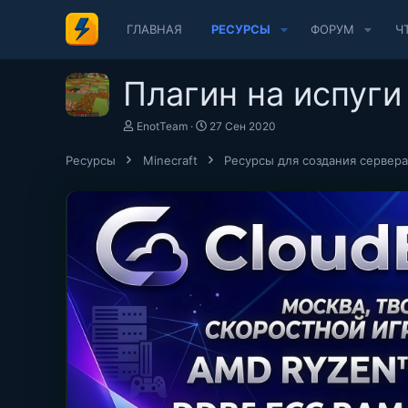
ГЛАВНАЯ
РЕСУРСЫ
ФОРУМ
Ч
Плагин на испуги
А
Д
EnotTeam
27 Сен 2020
в
а
т
т
Ресурсы
Minecraft
Ресурсы для создания сервера
о
а
р
с
о
з
д
а
н
и
я