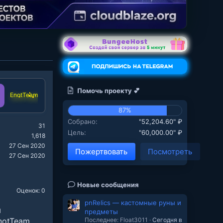
Помочь проекту 💕
EnotTeam
87%
Собрано
"52,204.60" ₽
31
Цель
"60,000.00" ₽
1,618
27 Сен 2020
Пожертвовать
Посмотреть
27 Сен 2020
Новые сообщения
Оценок: 0
pnRelics — кастомные руны и
ы
предметы
Последнее: Float3011
Сегодня в
notTeam