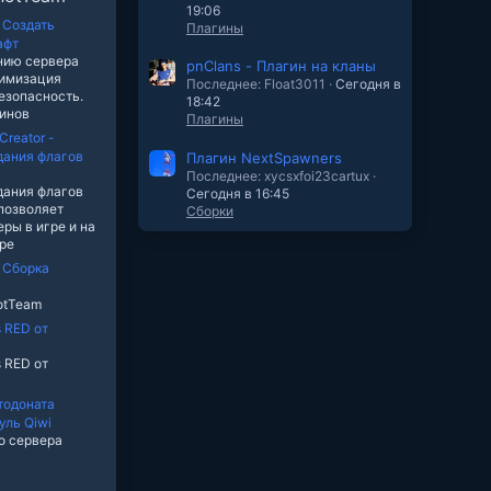
19:06
Создать
Плагины
афт
нию сервера
pnClans - Плагин на кланы
тимизация
Последнее: Float3011
Сегодня в
безопасность.
18:42
гинов
Плагины
Creator -
дания флагов
Плагин NextSpawners
Последнее: xycsxfoi23cartux
дания флагов
Сегодня в 16:45
 позволяет
Сборки
ры в игре и на
оре
Сборка
notTeam
 RED от
 RED от
тодоната
уль Qiwi
о сервера