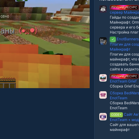
в
е
ЛУЧШИЙ РЕСУРС
з
сервер Майнкр
д
Гайды по созда
Майнкрафт. Оп
сервера и его 
Настройка пла
EnotBanners
✓
Плагин для соз
Майнкрафт
Плагин для соз
майнкрафт, что
создавать банне
сайте в редакт
ЛУЧШИЙ РЕСУРС
EnotTeam Grief
Сборка Grief E
Сборка BedWars
EnotTeam
Сборка BedWars
EnotTeam
Сайт Ав
CODE+
EnotTeam + мод
Сайт для вашег
майнкрафт