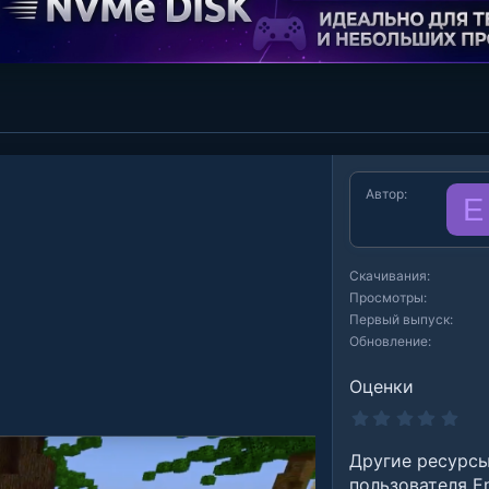
Автор
E
Скачивания
Просмотры
Первый выпуск
Обновление
Оценки
0
.
0
Другие ресурс
0
з
пользователя E