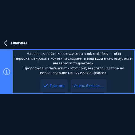
Плагины
На данном сайте используются cookie-файлы, чтобы
персонализировать контент и сохранить ваш вход в систему, если
вы зарегистрируетесь.
Продолжая использовать этот сайт, вы соглашаетесь на
Russian (RU)
использование наших cookie-файлов.
Верх
Низ
Обратная связь
Условия и правила
Политика конфиденциальности
Принять
Узнать больше....
Помощь
Главная
R
S
S