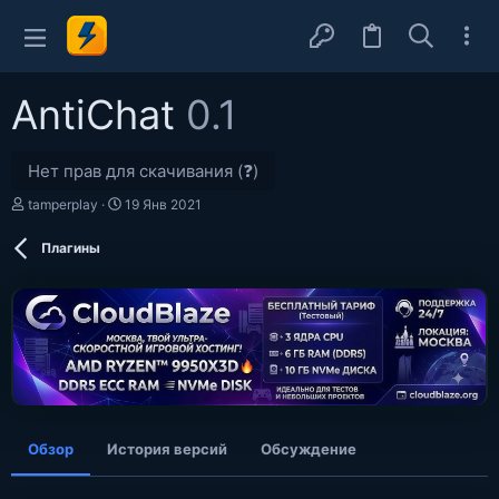
AntiChat
0.1
Нет прав для скачивания (❓)
А
Д
tamperplay
19 Янв 2021
в
а
т
т
Плагины
о
а
р
с
о
з
д
а
н
и
я
Обзор
История версий
Обсуждение