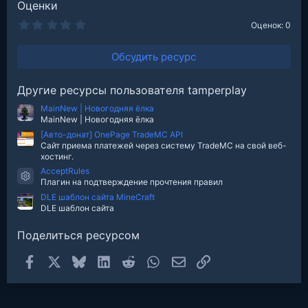
Оценки
0
Оценок: 0
.
0
0
Обсудить ресурс
з
в
е
Другие ресурсы пользователя tamperplay
з
д
MainNew | Новогодняя ёлка
MainNew | Новогодняя ёлка
[Авто-донат] OnePage TradeMC API
Сайт приема платежей через систему TradeMC на свой веб-
хостинг.
AcceptRules
Иконка ресурса
Плагин на подтверждение прочтения правил
DLE шаблон сайта MineCraft
DLE шаблон сайта
Поделиться ресурсом
Facebook
X
Bluesky
LinkedIn
Reddit
WhatsApp
Электронная почта
Ссылка