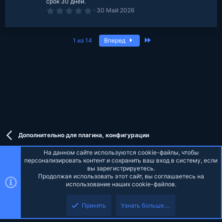
з
срок 30 дней.
д
0
30 Май 2026
.
0
0
з
Последняя
1 из 14
Вперед
в
е
з
д
Дополнительно для плагина, конфигурации
На данном сайте используются cookie-файлы, чтобы
персонализировать контент и сохранить ваш вход в систему, если
вы зарегистрируетесь.
Продолжая использовать этот сайт, вы соглашаетесь на
Russian (RU)
использование наших cookie-файлов.
Верх
Низ
Обратная связь
Условия и правила
Политика конфиденциальности
Принять
Узнать больше....
Помощь
Главная
R
S
S