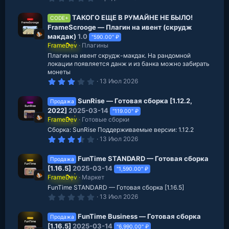
н
.
0
к
0
ТАКОГО ЕЩЕ В РУМАЙНЕ НЕ БЫЛО!
CODE+
з
FrameScrooge — Плагин на ивент (скрудж
а
в
макдак)
1.0
е
"590.00" ₽
з
р
FrameDev
Плагины
д
Плагин на ивент скрудж-макдак. На рандомной
е
локации появляется данж и из банка можно забирать
монеты
с
3
13 Июл 2026
.
у
0
0
SunRise — Готовая сборка [1.12.2,
Продажа
р
з
2022]
2025-03-14
"119.00" ₽
в
с
FrameDev
Готовые сборки
е
з
Сборка: SunRise Поддерживаемые версии: 1.12.2
а
д
3
13 Июл 2026
.
5
0
FunTime STANDARD — Готовая сборка
Продажа
з
[1.16.5]
2025-03-14
"1,590.00" ₽
в
FrameDev
Маркет
е
з
FunTime STANDARD — Готовая сборка [1.16.5]
д
0
13 Июл 2026
.
0
0
FunTime Business — Готовая сборка
Продажа
з
[1.16.5]
2025-03-14
"6,990.00" ₽