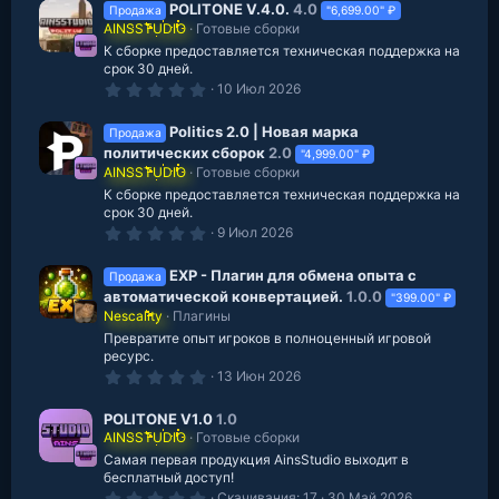
0
POLITONE V.4.0.
4.0
Продажа
"6,699.00" ₽
з
AINSSTUDIO
Готовые сборки
в
К сборке предоставляется техническая поддержка на
е
з
срок 30 дней.
д
0
10 Июл 2026
.
0
0
Politics 2.0 | Новая марка
Продажа
з
политических сборок
2.0
"4,999.00" ₽
в
AINSSTUDIO
Готовые сборки
е
з
К сборке предоставляется техническая поддержка на
д
срок 30 дней.
0
9 Июл 2026
.
0
0
EXP - Плагин для обмена опыта с
Продажа
з
автоматической конвертацией.
1.0.0
"399.00" ₽
в
Nescality
Плагины
е
з
Превратите опыт игроков в полноценный игровой
д
ресурс.
0
13 Июн 2026
.
0
0
POLITONE V1.0
1.0
з
AINSSTUDIO
Готовые сборки
в
Самая первая продукция AinsStudio выходит в
е
з
бесплатный доступ!
д
0
Скачивания
17
30 Май 2026