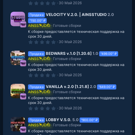
д
0
30 Май 2026
.
0
0
VELOCITY V.2.0. | AINSSTUDIO
2.0
Продажа
з
"150.00" ₽
в
AINSSTUDIO
Готовые сборки
е
з
К сборке предоставляется техническая поддержка на
д
срок 30 дней.
0
30 Май 2026
.
0
0
BEDWARS v.1.0 [1.20.6]
1.0
Продажа
"499.00" ₽
з
AINSSTUDIO
Готовые сборки
в
К сборке предоставляется техническая поддержка на
е
з
срок 30 дней.
д
0
30 Май 2026
.
0
0
VANILLA v.2.0 [1.21.8]
2.0
Продажа
"649.00" ₽
з
AINSSTUDIO
Готовые сборки
в
К сборке предоставляется техническая поддержка на
е
з
срок 30 дней.
д
0
30 Май 2026
.
0
0
LOBBY V.5.0.
5.0
Продажа
"900.00" ₽
з
AINSSTUDIO
Готовые сборки
в
К сборке предоставляется техническая поддержка на
е