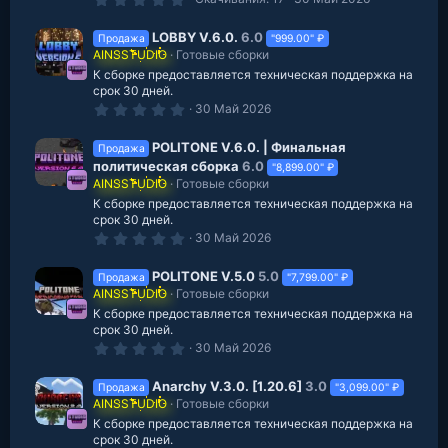
.
0
0
LOBBY V.6.0.
6.0
Продажа
"999.00" ₽
з
AINSSTUDIO
Готовые сборки
в
К сборке предоставляется техническая поддержка на
е
з
срок 30 дней.
д
0
30 Май 2026
.
0
0
POLITONE V.6.0. | Финальная
Продажа
з
политическая сборка
6.0
"8,899.00" ₽
в
AINSSTUDIO
Готовые сборки
е
з
К сборке предоставляется техническая поддержка на
д
срок 30 дней.
0
30 Май 2026
.
0
0
POLITONE V.5.0
5.0
Продажа
"7,799.00" ₽
з
AINSSTUDIO
Готовые сборки
в
К сборке предоставляется техническая поддержка на
е
з
срок 30 дней.
д
0
30 Май 2026
.
0
0
Anarchy V.3.0. [1.20.6]
3.0
Продажа
"3,099.00" ₽
з
AINSSTUDIO
Готовые сборки
в
К сборке предоставляется техническая поддержка на
е
з
срок 30 дней.