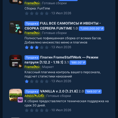
в
FrameDev
Готовые сборки
е
з
Сборка: FunTime
д
0
13 Июл 2026
.
0
0
FULL ВСЕ САМОПИСЫ И ИВЕНТЫ -
Продажа
з
СБОРКА СЕРВЕРА FUNTIME
1.0
"1,000,000.00" ₽
в
FrameDev
Готовые сборки
е
з
Полностью пофикшенная сборка от всяких багов.
д
Добавлено множество меню и плагинов
3
13 Июл 2026
.
1
2
Плагин FrameStaffWork — Режим
Продажа
з
патруля [1.12.2 - 1.19.1]
3.1
"690.00" ₽
в
FrameDev
Маркет
е
з
Классный плагинна контроль вашего персонала,
д
подсчет статистики наказаний
1
13 Июл 2026
.
0
0
VANILLA v.2.0 [1.21.8]
2.0
Продажа
"649.00" ₽
з
AINSSTUDIO
Готовые сборки
в
К сборке предоставляется техническая поддержка на
е
з
срок 30 дней.
д
0
10 Июл 2026
.
0