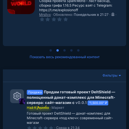
Сборка проекта SparkWorld - ласт backup,
сборка грифа 1.16.5 Ресурс взят с Telegram:
https://t.me/explosionoff
Mrsllvx
Обновлено:
Понедельник в 21:27
0
.
0
0
з
в
е
з
д
Показать весь рекомендованный контент
Фильтры
Продам готовый проект DeltShield —
Продажа
полноценный донат-комплекс для Minecraft-
сервера: сайт-магазин с
v0.0.1
"1,500.00" ₽
И
Нэй Кумияко
Маркет
к
Готовый проект DeltShield — донат-комплекс для
Minecraft-сервера «под ключ»: современный сайт-
о
магази
0
Среда в 21:34