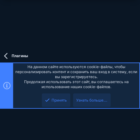
Плагины
На данном сайте используются cookie-файлы, чтобы
персонализировать контент и сохранить ваш вход в систему, если
вы зарегистрируетесь.
Продолжая использовать этот сайт, вы соглашаетесь на
Russian (RU)
использование наших cookie-файлов.
Верх
Низ
Обратная связь
Условия и правила
Политика конфиденциальности
Принять
Узнать больше....
Помощь
Главная
R
S
S