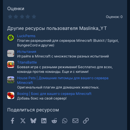
Оценки
0
Оценок: 0
.
0
Другие ресурсы пользователя Maslinka_YT
0
з
LuckPerms
в
е
Плагин разрешений для серверов Minecraft (Bukkit / Spigot,
з
BungeeCord и другие)
д
Испытания
Играйте в Minecraft с множеством разных испытаний
TitansBattle
Боевая игра с разными режимами! Бесплатно для всех,
команда против команды. Еще и с китами!
House Pets | Домашние питомцы для вашего сервера
Minecraft
Оригинальный плагин для домашних животных.
Boxing | Бокс для вашего сервера Minecraft
Добавь бокс на свой сервер!
Поделиться ресурсом
Facebook
X
Bluesky
LinkedIn
Reddit
WhatsApp
Электронная почта
Ссылка