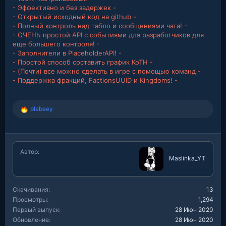
- Эффективно и без задержек -
- Открытый исходный код на github -
- Полный контроль над табло и сообщениями чата! -
- ОЧЕНЬ простой API с событиями для разработчиков для
еще большего контроля! -
- Заполнители в PlaceholderAPI! -
- Простой способ составить график KoTH -
- (Почти) все можно сделать в игре с помощью команд -
- Поддержка фракций, FactionsUUID и Kingdoms! -
plebeey
Р
е
а
к
ц
Автор
и
Maslinka_YT
и
:
Скачивания
13
Просмотры
1,294
Первый выпуск
28 Июн 2020
Обновление
28 Июн 2020