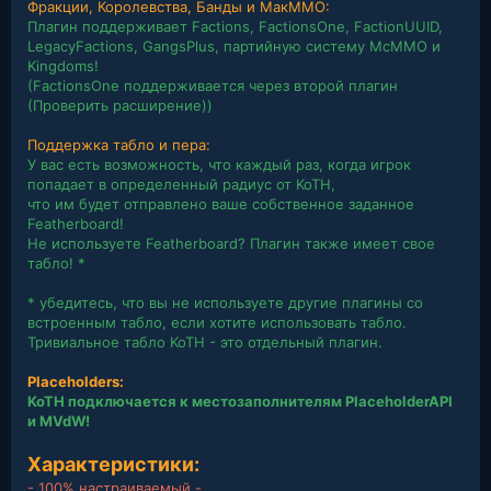
Фракции, Королевства, Банды и МакММО:
Плагин поддерживает Factions, FactionsOne, FactionUUID,
LegacyFactions, GangsPlus, партийную систему McMMO и
Kingdoms!
(FactionsOne поддерживается через второй плагин
(Проверить расширение))
Поддержка табло и пера:
У вас есть возможность, что каждый раз, когда игрок
попадает в определенный радиус от KoTH,
что им будет отправлено ваше собственное заданное
Featherboard!
Не используете Featherboard? Плагин также имеет свое
табло! *
* убедитесь, что вы не используете другие плагины со
встроенным табло, если хотите использовать табло.
Тривиальное табло KoTH - это отдельный плагин.
Placeholders:
KoTH подключается к местозаполнителям PlaceholderAPI
и MVdW!
Характеристики:
- 100% настраиваемый -