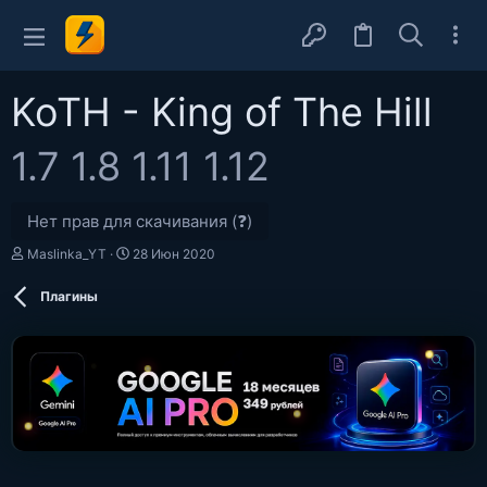
KoTH - King of The Hill
1.7 1.8 1.11 1.12
Нет прав для скачивания (❓)
А
Д
Maslinka_YT
28 Июн 2020
в
а
т
т
Плагины
о
а
р
с
о
з
д
а
н
и
я