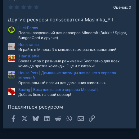
0
Оценок: 0
.
0
Другие ресурсы пользователя Maslinka_YT
0
з
LuckPerms
в
е
Плагин разрешений для серверов Minecraft (Bukkit / Spigot,
з
BungeeCord и другие)
д
Испытания
Играйте в Minecraft с множеством разных испытаний
TitansBattle
Боевая игра с разными режимами! Бесплатно для всех,
команда против команды. Еще и с китами!
House Pets | Домашние питомцы для вашего сервера
Minecraft
Оригинальный плагин для домашних животных.
Boxing | Бокс для вашего сервера Minecraft
Добавь бокс на свой сервер!
Поделиться ресурсом
Facebook
X
Bluesky
LinkedIn
Reddit
WhatsApp
Электронная почта
Ссылка