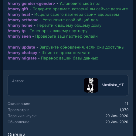
/marry gender <gender>
-
Установите свой пол
/marry gift
-
Подарите предмет, который вы сейчас держите
/marry heal
-
Исцели своего партнера своим здоровьем
/marry sethome
-
Установите свой общий дом
/marry home
-
Перейти к вашему общему дому
/marry tp
-
Телепорт к вашему партнеру
/marry seen
-
Проверьте ваш партнер онлайн
/marry update
-
Загрузите обновления, если они доступны
/marry chatspy
-
Шпион в приватном чате
/marry migrate
-
Перенос вашей базы данных
Автор
Maslinka_YT
Скачивания
11
Просмотры
1,379
Первый выпуск
29 Июн 2020
Обновление
29 Июн 2020
Оценки