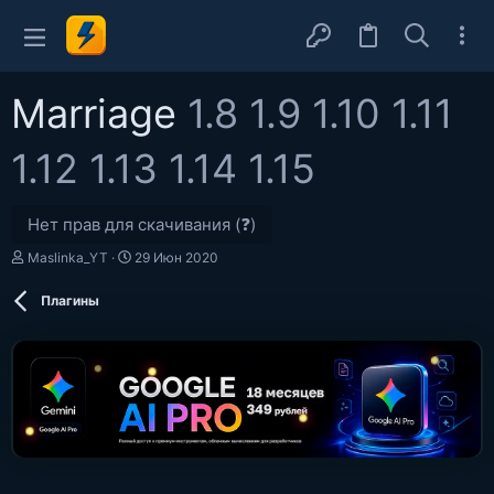
Marriage
1.8 1.9 1.10 1.11
1.12 1.13 1.14 1.15
Нет прав для скачивания (❓)
А
Д
Maslinka_YT
29 Июн 2020
в
а
т
т
Плагины
о
а
р
с
о
з
д
а
н
и
я