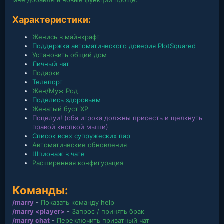
Характеристики:
Женись в майнкрафт
Поддержка автоматического доверия PlotSquared
Установить общий дом
Личный чат
Подарки
Телепорт
Жен/Муж Род
Поделись здоровьем
Женатый буст XP
Поцелуи! (оба игрока должны присесть и щелкнуть
правой кнопкой мыши)
Список всех супружеских пар
Автоматические обновления
Шпионаж в чате
Расширенная конфигурация
Команды:
/marry
-
Показать команду help
/marry <player>
-
Запрос / принять брак
/marry chat
-
Переключить приватный чат