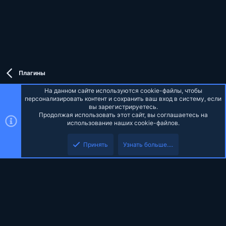
Плагины
На данном сайте используются cookie-файлы, чтобы
персонализировать контент и сохранить ваш вход в систему, если
вы зарегистрируетесь.
Продолжая использовать этот сайт, вы соглашаетесь на
Russian (RU)
использование наших cookie-файлов.
Верх
Низ
Обратная связь
Условия и правила
Политика конфиденциальности
Принять
Узнать больше....
Помощь
Главная
R
S
S