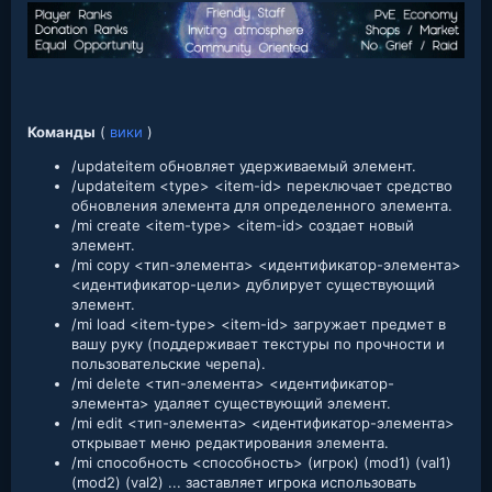
Команды
(
вики
)
/updateitem обновляет удерживаемый элемент.
/updateitem <type> <item-id> переключает средство
обновления элемента для определенного элемента.
/mi create <item-type> <item-id> создает новый
элемент.
/mi copy <тип-элемента> <идентификатор-элемента>
<идентификатор-цели> дублирует существующий
элемент.
/mi load <item-type> <item-id> загружает предмет в
вашу руку (поддерживает текстуры по прочности и
пользовательские черепа).
/mi delete <тип-элемента> <идентификатор-
элемента> удаляет существующий элемент.
/mi edit <тип-элемента> <идентификатор-элемента>
открывает меню редактирования элемента.
/mi способность <способность> (игрок) (mod1) (val1)
(mod2) (val2) ... заставляет игрока использовать