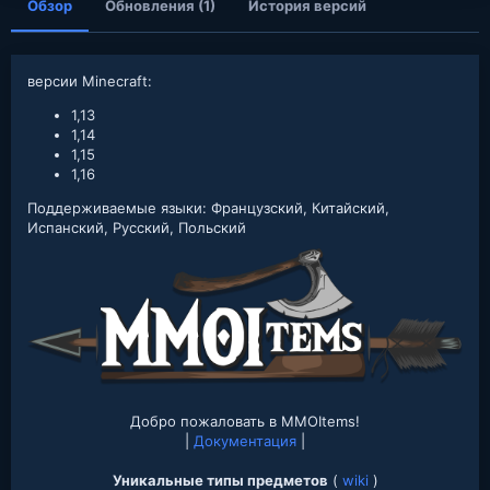
Обзор
Обновления (1)
История версий
версии Minecraft:
1,13
1,14
1,15
1,16
Поддерживаемые языки: Французский, Китайский,
Испанский, Русский, Польский
Добро пожаловать в MMOItems!
|
Документация
|
Уникальные типы предметов
(
wiki
)​