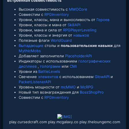
Встроенная совместимость
Высокая совместимость с
MMOCore
Совместим с
RPGInventory
Уровни, классы, мана и выносливость от
Героев
Уровни, классы и мана от
SkillAPI
Уровни, мана и сила от
RPGPlayerLeveling
Уровни, классы и энергия от
навыков
Полезные флаги
WorldGuard
Выпадающие
столы и
пользовательские навыки
для
MythicMobs
Добавляет заполнители
PlaceholderAPI
Индикаторы с использованием
голографических
дисплеев
,
голограмм
или
CMI
Уровни из
BattleLevels
Свечение
элементов
с использованием
GlowAPI
и
PacketListenerAPI
Уровень мощности от
mcMMO
и
McRPG
Новый тип вознаграждения для
BossShopPro
Совместим с
RPGInventory
play.cursedcraft.com play.mcgalaxy.co play.theloungemc.com