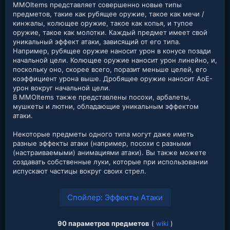
MMOItems представляет совершенно новые типы
предметов, такие как рубящее оружие, такое как мечи /
кинжалы, колющее оружие, такое как копья, и тупое
оружие, такое как молотки. Каждый предмет имеет свой
уникальный эффект атаки, зависящий от его типа.
Например, рубящее оружие наносит урон в конусе позади
начальной цели. Колющее оружие наносит урон линейно, и,
поскольку оно, скорее всего, поразит меньше целей, его
коэффициент урона выше. Дробящее оружие наносит AoE-
урон вокруг начальной цели.
В MMOItems также представлены посохи, арбалеты,
мушкеты и лютни, обладающие уникальным эффектом
атаки.
Некоторые предметы одного типа могут даже иметь
разные эффекты атаки (например, посохи с разными
(настраиваемыми) анимациями атаки). Вы также можете
создавать собственные луки, которые при использовании
испускают частицы вокруг своих стрел.
Спойлер:
Эффекты Атаки
90 параметров предметов
(
wiki
)