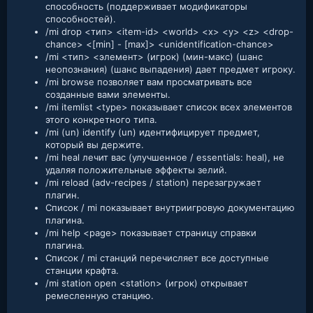
способность (поддерживает модификаторы
способностей).
/mi drop <тип> <item-id> <world> <x> <y> <z> <drop-
chance> <[min] - [max]> <unidentification-chance>
/mi <тип> <элемент> (игрок) (мин-макс) (шанс
неопознания) (шанс выпадения) дает предмет игроку.
/mi browse позволяет вам просматривать все
созданные вами элементы.
/mi itemlist <type> показывает список всех элементов
этого конкретного типа.
/mi (un) identify (un) идентифицирует предмет,
который вы держите.
/mi heal лечит вас (улучшенное / essentials: heal), не
удаляя положительные эффекты зелий.
/mi reload (adv-recipes / station) перезагружает
плагин.
Список / mi показывает внутриигровую документацию
плагина.
/mi help <page> показывает страницу справки
плагина.
Список / mi станций перечисляет все доступные
станции крафта.
/mi station open <station> (игрок) открывает
ремесленную станцию.