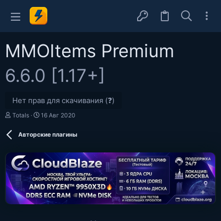
MMOItems Premium
6.6.0 [1.17+]
Нет прав для скачивания (❓)
А
Д
Totals
16 Авг 2020
в
а
т
т
Авторские плагины
о
а
р
с
о
з
д
а
н
и
я