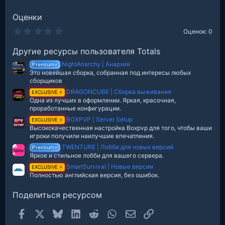
Оценки
0
Оценок: 0
.
0
Другие ресурсы пользователя Totals
0
з
NightAnarchy | Анархия
в
Premium+
е
Это новейшая сборка, собранная под интересы любых
з
сборщиков
д
DRAGONCUBE | Сборка выживания
EXCLUSIVE ⚡
Одна из лучших в оформлении. Яркая, красочная,
проработанные конфигурации.
BOXPVP | Server Setup
EXCLUSIVE ⚡
Высококачественная настройка Boxpvp для того, чтобы ваши
игроки получили наилучшие впечатления.
TWENTURE | Лобби для новых версий
Premium+
Яркое и стильное лобби для вашего сервера.
SmartSurvival | Новые версии
EXCLUSIVE ⚡
Полностью английская версия, без ошибок.
Поделиться ресурсом
Facebook
X
Bluesky
LinkedIn
Reddit
WhatsApp
Электронная почта
Ссылка