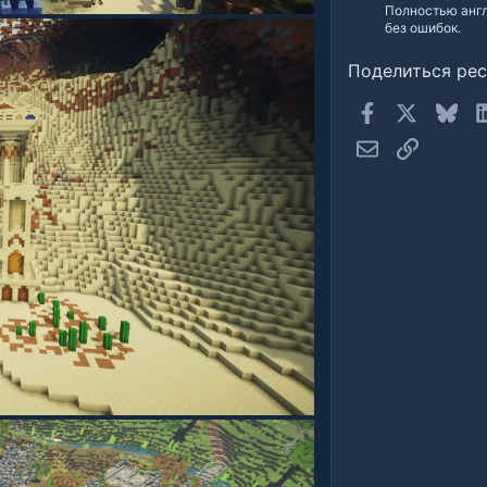
Полностью англ
без ошибок.
Поделиться ре
Facebook
X
Blue
Электронная п
Ссылка