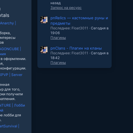
назад
Запрос на ресурс
ы
tals
pnRelics — кастомные руны и
tAnarchy |
предметы
Последнее: Float3011
Сегодня в
борка,
19:06
интересы
Плагины
ов
pnClans - Плагин на кланы
AGONCUBE |
Последнее: Float3011
Сегодня в
ния
18:42
 в оформлении.
Плагины
я,
 конфигурации.
PVP | Server
енная
p для того,
оки получили
атления.
TURE | Лобби
ий
ое лобби для
.
rtSurvival |