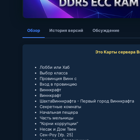
Обзор
История версий
Обсуждение
Это Карты сервера 
Лобби или Хаб
Выбор класса
Провинция Винн с
Вход в провинцию
Виннкрафт
Виннкрафт
ШахтаВиннкрафта - Первый город Виннкрафта
Секретные комнаты
Начальная пещера
Часть мельницы
"Корни коррупции"
Несак и Дом Твен
Сен-Роу [Ур. 25]