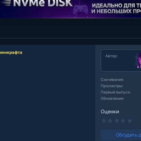
Виннкрафта
Автор
Скачивания
Просмотры
Первый выпуск
Обновление
Оценки
0
.
0
0
Обсудить 
з