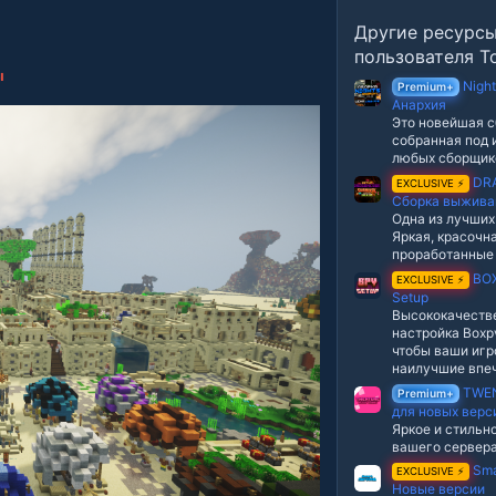
в
е
Другие ресурс
з
д
пользователя To
ы
Nigh
Premium+
Анархия
Это новейшая с
собранная под 
любых сборщик
DR
EXCLUSIVE ⚡
Сборка выжива
Одна из лучших
Яркая, красочна
проработанные
BOX
EXCLUSIVE ⚡
Setup
Высококачеств
настройка Boxpv
чтобы ваши игр
наилучшие впеч
TWEN
Premium+
для новых верс
Яркое и стильн
вашего сервера
Sma
EXCLUSIVE ⚡
Новые версии