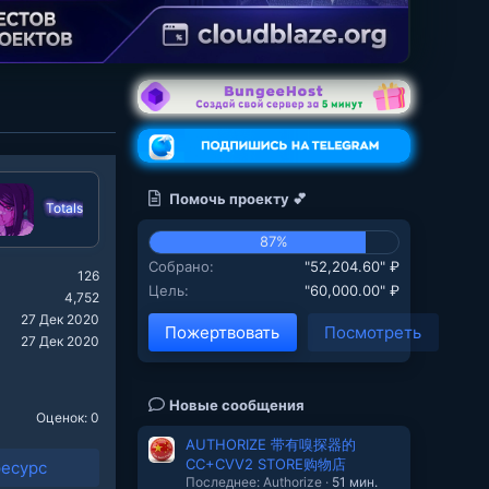
Помочь проекту 💕
Totals
87%
Собрано
"52,204.60" ₽
126
Цель
"60,000.00" ₽
4,752
27 Дек 2020
Пожертвовать
Посмотреть
27 Дек 2020
Новые сообщения
Оценок: 0
AUTHORIZE 带有嗅探器的
CC+CVV2 STORE购物店
ресурс
Последнее: Authorize
51 мин.