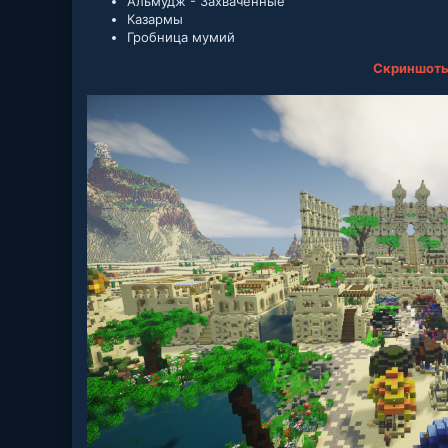
Альмудж - Захваченные
Казармы
Гробница мумий
Скриншот