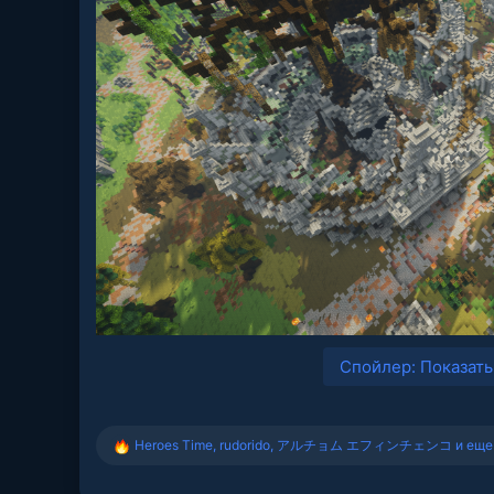
Спойлер:
Показать
Heroes Time
,
rudorido
,
アルチョム エフィンチェンコ
и еще
Р
е
а