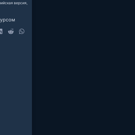
ийская версия,
сурсом
sky
LinkedIn
Reddit
WhatsApp
очта