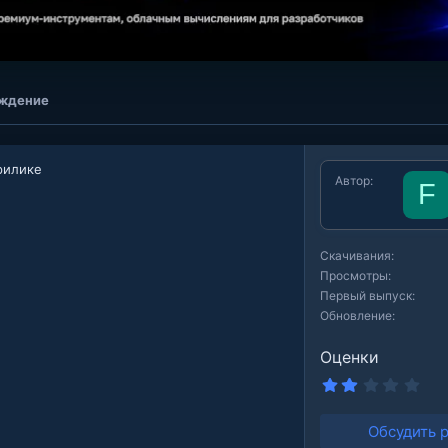
ждение
 рилике
Автор
F
Скачивания
Просмотры
Первый выпуск
Обновление
Оценки
2
.
0
0
Обсудить 
з