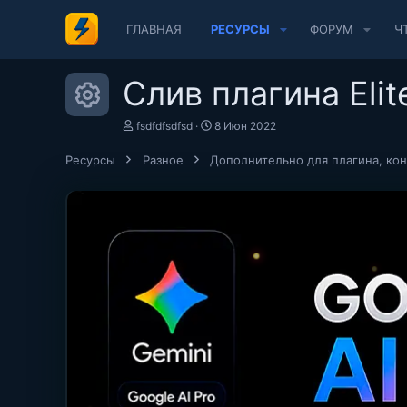
ГЛАВНАЯ
РЕСУРСЫ
ФОРУМ
Ч
Слив плагина Eli
Иконка ресурса
А
Д
fsdfdfsdfsd
8 Июн 2022
в
а
т
т
Ресурсы
Разное
Дополнительно для плагина, ко
о
а
р
с
о
з
д
а
н
и
я