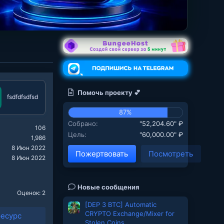
Помочь проекту 💕
fsdfdfsdfsd
87%
Собрано
"52,204.60" ₽
106
Цель
"60,000.00" ₽
1,986
8 Июн 2022
Пожертвовать
Посмотреть
8 Июн 2022
Новые сообщения
Оценок: 2
[DEP 3 BTC] Automatic
CRYPTO Exchange/Mixer for
ресурс
Stolen Coins