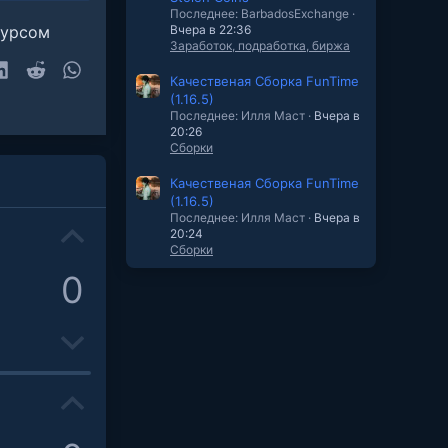
Последнее: BarbadosExchange
сурсом
Вчера в 22:36
Заработок, подработка, биржа
sky
LinkedIn
Reddit
WhatsApp
Качественая Cборка FunTime
(1.16.5)
очта
Последнее: Илля Маст
Вчера в
20:26
Сборки
Качественая Cборка FunTime
(1.16.5)
Последнее: Илля Маст
Вчера в
U
20:24
Сборки
p
0
v
D
o
o
t
U
w
e
p