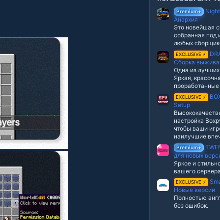
в
е
Nigh
Premium+
з
Анархия
д
Это новейшая с
собранная под 
любых сборщик
DR
EXCLUSIVE ⚡
Сборка выжива
Одна из лучших
Яркая, красочна
проработанные
BOX
EXCLUSIVE ⚡
Setup
Высококачеств
настройка Boxpv
чтобы ваши игр
наилучшие впеч
TWEN
Premium+
для новых верс
Яркое и стильн
вашего сервера
Sma
EXCLUSIVE ⚡
Новые версии
Полностью англ
без ошибок.