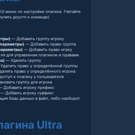
UI меню по настройке плагина. (Читайте
лучить доустп к команде)
етры)
— Добавить группу игроку
. параметры)
— Добавить право группе
 параметры)
— Добавить право игрку
ля для управления плагином и правами
па)
— Удалить группу
Удалить право у определённой группы
алить право у определённого игрока
оступ к плагину у пользователя
ановить группу для игрока
— Добавить игроку префикс
— Добвить игроку суффикс
ция базы данных в файл, либо наоборот.
агина Ultra