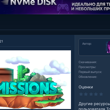
.21
Автор
Скачивания
Просмотры
Первый выпуск
Обновление
Оценки
0
.
0
Другие ресурс
0
з
пользователя To