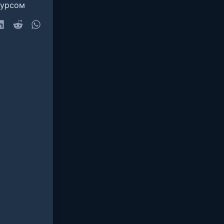
сурсом
sky
LinkedIn
Reddit
WhatsApp
очта