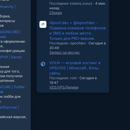
Последнее: katana_luxury
4 мин.
tAnarchy |
назад
Сборки
борка,
интересы
iSpoof.dev + @ispoofdev -
ов
Подмена номеров телефонов
AGONCUBE |
и SMS в любом месте.
ния
Только для PRO-версии.
 в оформлении.
Последнее: ispoofdev
Сегодня в
я,
20:49
 конфигурации.
Запрос на ресурс
PVP | Server
VOLN — игровой хостинг и
енная
VPS/VDS | Minecraft, боты,
p для того,
сайты
оки получили
Последнее: voln
Сегодня в
атления.
19:47
TURE | Лобби
VDS/VPS/Дедики
ий
ое лобби для
.
rtSurvival |
ийская версия,