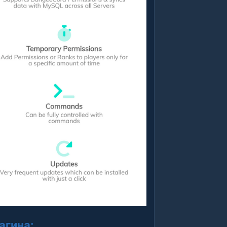
агина: