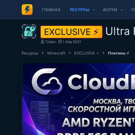
ГЛАВНАЯ
РЕСУРСЫ
ФОРУМ
Ч
Ultra
EXCLUSIVE ⚡
А
Д
Totals
1 Апр 2021
в
а
т
т
Ресурсы
Minecraft
EXCLUSIVE ⚡
Плагины ⚡
о
а
р
с
о
з
д
а
н
и
я