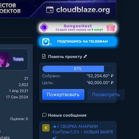
Помочь проекту 💕
Totals
87%
Собрано
"52,204.60" ₽
21
Цель
"60,000.00" ₽
2,622
1 Апр 2021
Пожертвовать
Посмотреть
17 Сен 2024
Новые сообщения
Оценок: 0
🔥⚡ СБОРКА АНАРХИИ
K
ы
FunTime(1.21) - НОВЫЙ ВАЙП❗
tals
✔️