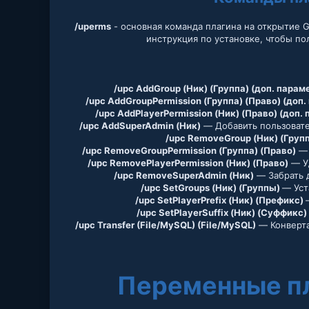
/uperms
- основная команда плагина на открытие G
инструкция по установке, чтобы по
/upc AddGroup (Ник) (Группа) (доп. парам
/upc AddGroupPermission (Группа) (Право) (доп
/upc AddPlayerPermission (Ник) (Право) (доп.
/upc AddSuperAdmin (Ник)
— Добавить пользовате
/upc RemoveGroup (Ник) (Груп
/upc RemoveGroupPermission (Группа) (Право)
— 
/upc RemovePlayerPermission (Ник) (Право)
— Уд
/upc RemoveSuperAdmin (Ник)
— Забрать д
/upc SetGroups (Ник) (Группы)
— Уст
/upc SetPlayerPrefix (Ник) (Префикс)
/upc SetPlayerSuffix (Ник) (Суффикс)
/upc Transfer (File/MySQL) (File/MySQL)
— Конверта
Переменные пл